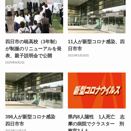
四日市の暁高校（3年制）
11人が新型コロナ感染、四
が制服のリニューアルを発
日市市
表、親子説明会で公開
2023年3月20日
2025年8月2日
396人が新型コロナ感染
県内8人陽性 1人死亡 志
四日市市
摩の病院でクラスター 刑
務官3人も
2022年12月1日