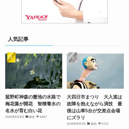
人気記事
菰野町神森の蟹池の水路で
大四日市まつり 大入道は
梅花藻が開花 智積養水の
故障を抱えながら演技 最
名水が育む白い花
後は山車5台が交差点会場
にズラリ
2026年8月4日
総合
6497
2026年8月3日
総合
5712