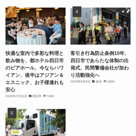
快適な室内で多彩な料理と
客引き行為防止条例10年、
飲み物を、都ホテル四日市
四日市であらたな体制の出
のビアホール、今ならハワ
発式、民間警備会社が加わ
イアン、後半はアジアン＆
り活動強化へ
エスニック、お子様連れも
2026年8月6日
総合
2696
安心
2026年7月31日
四日市
5382