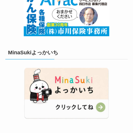
MinaSukiよっかいち