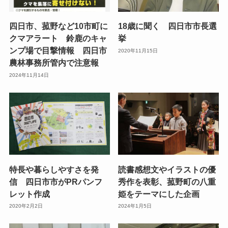
四日市、菰野など10市町に
18歳に聞く 四日市市長選
クマアラート 鈴鹿のキャ
挙
ンプ場で目撃情報 四日市
2020年11月15日
農林事務所管内で注意報
2024年11月14日
特長や暮らしやすさを発
読書感想文やイラストの優
信 四日市市がPRパンフ
秀作を表彰、菰野町の八重
レット作成
姫をテーマにした企画
2020年2月2日
2024年1月5日