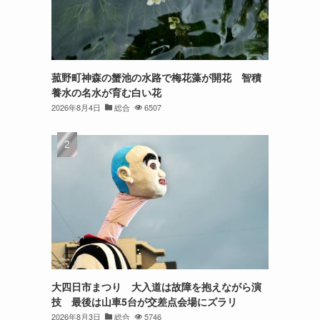
菰野町神森の蟹池の水路で梅花藻が開花 智積
養水の名水が育む白い花
2026年8月4日
総合
6507
大四日市まつり 大入道は故障を抱えながら演
技 最後は山車5台が交差点会場にズラリ
2026年8月3日
総合
5746