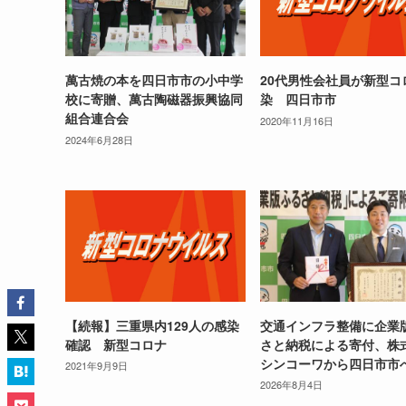
萬古焼の本を四日市市の小中学
20代男性会社員が新型コ
校に寄贈、萬古陶磁器振興協同
染 四日市市
組合連合会
2020年11月16日
2024年6月28日
【続報】三重県内129人の感染
交通インフラ整備に企業
確認 新型コロナ
さと納税による寄付、株
シンコーワから四日市市
2021年9月9日
2026年8月4日