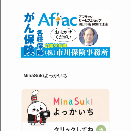
MinaSukiよっかいち