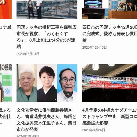
ロナ感
円形デッキの橋桁工事を森智広
四日市の円形デッキ12月20
市長が視察、「わくわくす
に完成式、愛称も発表し供
る」、8月上旬には4分の3が連
始
結
2025年12月13日
2024年7月24日
版ふる
文化功労者に俳句西脇善清さ
4月予定の体操カナダチーム
式会社
ん、書道花井悦夫さん、舞踊と
ストキャンプ中止 新型コ
へ
文化振興荒木栄里子さん、四日
感染拡大影響
市市が発表
2020年3月26日
2024年10月9日