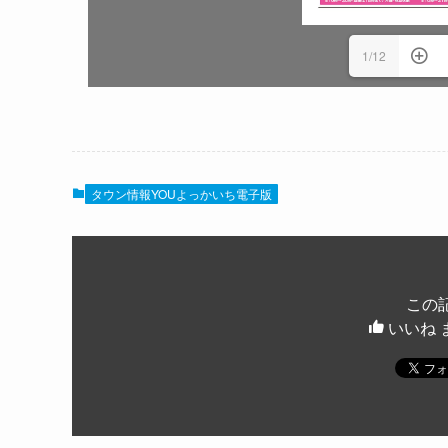
1/12
タウン情報YOUよっかいち電子版
この
いいね 