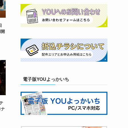
日
用開
電子版YOUよっかいち
テ
ロナ