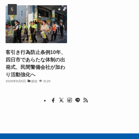
客引き行為防止条例10年、
四日市であらたな体制の出
発式、民間警備会社が加わ
り活動強化へ
2026年8月6日
総合
3120