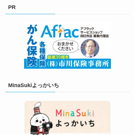
リ
PR
ー
MinaSukiよっかいち