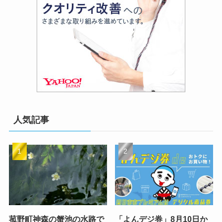
人気記事
菰野町神森の蟹池の水路で
「よんデジ券」8月10日か