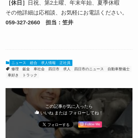
［休日］
日祝、第2土曜、年末年始、夏季休暇
その他詳細は応相談、お気軽にお電話ください。
059-327-2660 担当：笠井
ニュース
総合
求人情報
正社員
修理
鈑金
車社会
四日市
求人
四日市のニュース
自動車整備士
車好き
トラック
この記事が気に入ったら
いいね または フォローしてね！
Follow Me