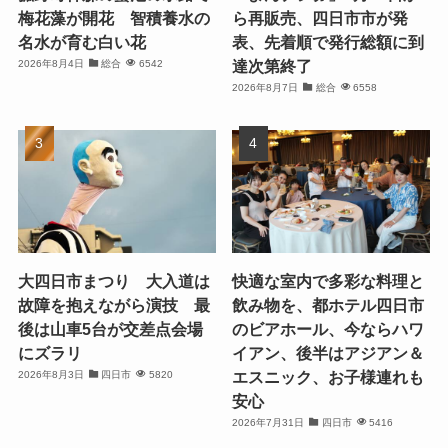
梅花藻が開花 智積養水の
ら再販売、四日市市が発
名水が育む白い花
表、先着順で発行総額に到
達次第終了
2026年8月4日
総合
6542
2026年8月7日
総合
6558
大四日市まつり 大入道は
快適な室内で多彩な料理と
故障を抱えながら演技 最
飲み物を、都ホテル四日市
後は山車5台が交差点会場
のビアホール、今ならハワ
にズラリ
イアン、後半はアジアン＆
エスニック、お子様連れも
2026年8月3日
四日市
5820
安心
2026年7月31日
四日市
5416