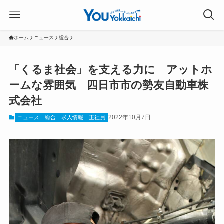
ホーム
ニュース
総合
「くるま社会」を支える力に アットホ
ームな雰囲気 四日市市の勢友自動車株
式会社
2022年10月7日
ニュース
総合
求人情報
正社員