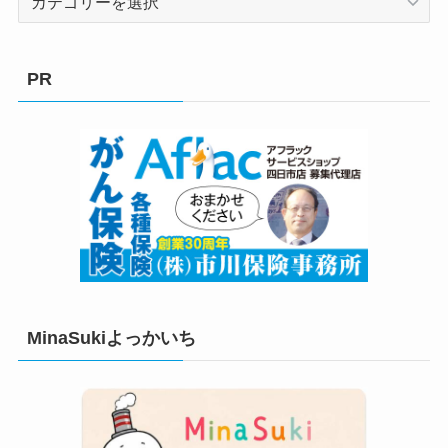
テ
ゴ
リ
PR
ー
MinaSukiよっかいち