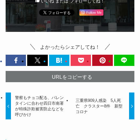
いいね または フォローしてね！
Follow Me
よかったらシェアしてね！
URLをコピーする
警察もチョコ配る、バレン
三重県909人感染 5人死
タインに合わせ四日市南署
亡 クラスター8件 新型
が特殊詐欺被害防止などを
コロナ
呼びかけ