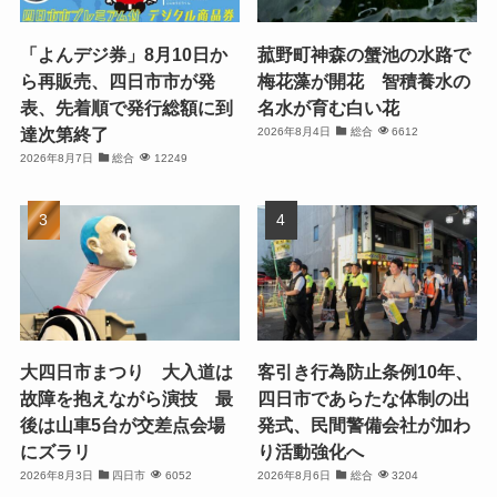
「よんデジ券」8月10日か
菰野町神森の蟹池の水路で
ら再販売、四日市市が発
梅花藻が開花 智積養水の
表、先着順で発行総額に到
名水が育む白い花
達次第終了
2026年8月4日
総合
6612
2026年8月7日
総合
12249
大四日市まつり 大入道は
客引き行為防止条例10年、
故障を抱えながら演技 最
四日市であらたな体制の出
後は山車5台が交差点会場
発式、民間警備会社が加わ
にズラリ
り活動強化へ
2026年8月3日
四日市
6052
2026年8月6日
総合
3204