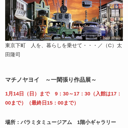
東京下町 人を、暮らしを乗せて・・・／（C）太
田隆司
マチノヤヨイ ～一閑張り作品展～
1月14日（日）まで 9：30～17：30（入館は17：
00まで）（最終日15：00まで）
場所：パラミタミュージアム 1階小ギャラリー