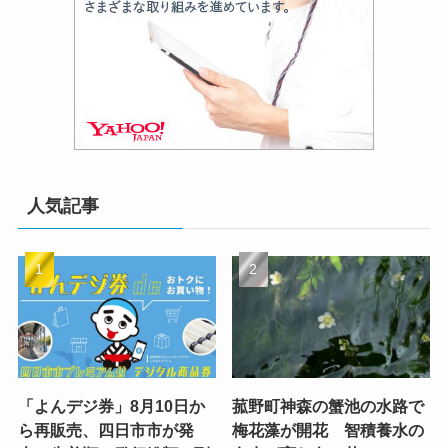
人気記事
「よんデジ券」8月10日か
菰野町神森の蟹池の水路で
ら再販売、四日市市が発
梅花藻が開花 智積養水の