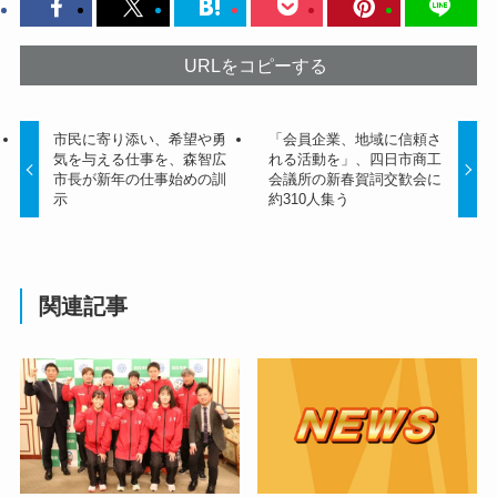
URLをコピーする
市民に寄り添い、希望や勇
「会員企業、地域に信頼さ
気を与える仕事を、森智広
れる活動を」、四日市商工
市長が新年の仕事始めの訓
会議所の新春賀詞交歓会に
示
約310人集う
関連記事