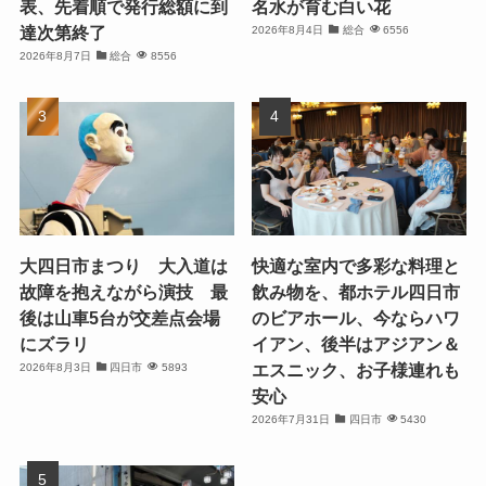
表、先着順で発行総額に到
名水が育む白い花
達次第終了
2026年8月4日
総合
6556
2026年8月7日
総合
8556
大四日市まつり 大入道は
快適な室内で多彩な料理と
故障を抱えながら演技 最
飲み物を、都ホテル四日市
後は山車5台が交差点会場
のビアホール、今ならハワ
にズラリ
イアン、後半はアジアン＆
エスニック、お子様連れも
2026年8月3日
四日市
5893
安心
2026年7月31日
四日市
5430