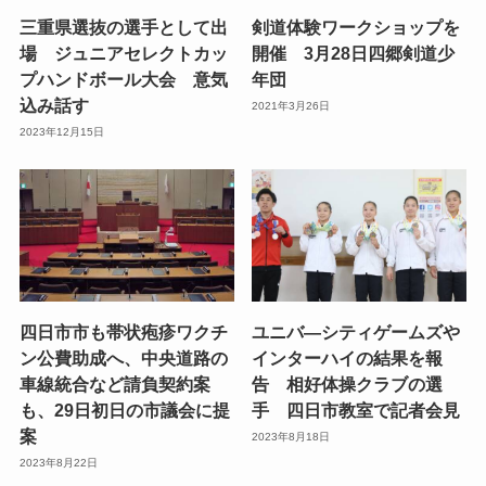
三重県選抜の選手として出
剣道体験ワークショップを
場 ジュニアセレクトカッ
開催 3月28日四郷剣道少
プハンドボール大会 意気
年団
込み話す
2021年3月26日
2023年12月15日
四日市市も帯状疱疹ワクチ
ユニバ―シティゲームズや
ン公費助成へ、中央道路の
インターハイの結果を報
車線統合など請負契約案
告 相好体操クラブの選
も、29日初日の市議会に提
手 四日市教室で記者会見
案
2023年8月18日
2023年8月22日