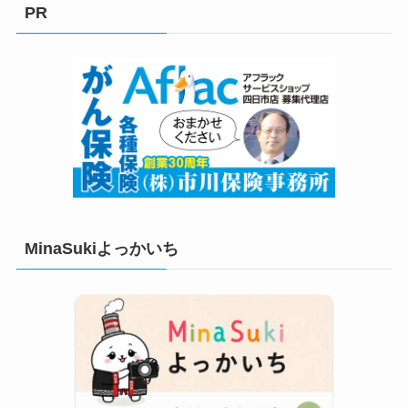
リ
PR
ー
MinaSukiよっかいち