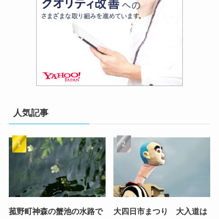
人気記事
菰野町神森の蟹池の水路で
大四日市まつり 大入道は