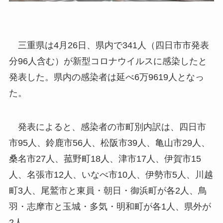
三重県は4月26日、県内で341人（四日市市発表
分96人含む）が新型コロナウイルスに感染したと
発表した。県内の感染者は延べ6万9619人となっ
た。
発表によると、感染者の市町別内訳は、四日市
市95人、鈴鹿市56人、松阪市39人、亀山市29人、
桑名市27人、菰野町18人、津市17人、伊賀市15
人、名張市12人、いなべ市10人、伊勢市5人、川越
町3人、尾鷲市と東員・朝日・御浜町が各2人、鳥
羽・志摩市と玉城・多気・明和町が各1人、県外が
2人。