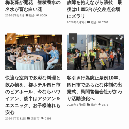
梅花藻が開花 智積養水の
故障を抱えながら演技 最
名水が育む白い花
後は山車5台が交差点会場
にズラリ
2026年8月4日
総合
6509
2026年8月3日
総合
5761
快適な室内で多彩な料理と
客引き行為防止条例10年、
飲み物を、都ホテル四日市
四日市であらたな体制の出
のビアホール、今ならハワ
発式、民間警備会社が加わ
イアン、後半はアジアン＆
り活動強化へ
エスニック、お子様連れも
2026年8月6日
総合
2875
安心
2026年7月31日
四日市
5393